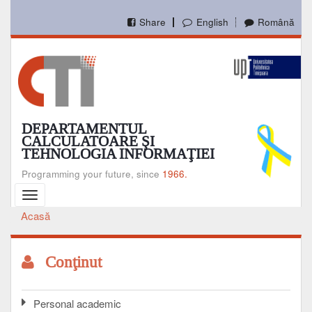
Mergi
la
Share
English
Română
conţinutul
principal
DEPARTAMENTUL
CALCULATOARE ŞI
TEHNOLOGIA INFORMAŢIEI
Programming your future, since
1966.
Toggle
navigation
Acasă
Breadcrumb
Conţinut
Personal academic