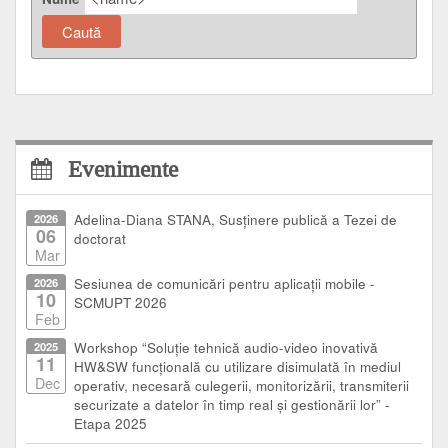
Evenimente
2026
Adelina-Diana STANA, Susținere publică a Tezei de
06
doctorat
Mar
2026
Sesiunea de comunicări pentru aplicații mobile -
10
SCMUPT 2026
Feb
2025
Workshop “Soluție tehnică audio-video inovativă
11
HW&SW funcțională cu utilizare disimulată în mediul
Dec
operativ, necesară culegerii, monitorizării, transmiterii
securizate a datelor în timp real și gestionării lor” -
Etapa 2025