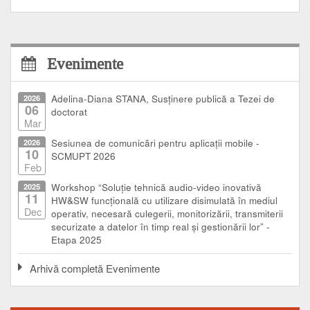
Evenimente
2026
Adelina-Diana STANA, Susținere publică a Tezei de
06
doctorat
Mar
2026
Sesiunea de comunicări pentru aplicații mobile -
10
SCMUPT 2026
Feb
2025
Workshop “Soluție tehnică audio-video inovativă
11
HW&SW funcțională cu utilizare disimulată în mediul
Dec
operativ, necesară culegerii, monitorizării, transmiterii
securizate a datelor în timp real și gestionării lor” -
Etapa 2025
Arhivă completă Evenimente