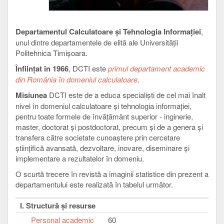
Departamentul Calculatoare şi Tehnologia Informaţiei
,
unul dintre departamentele de elită ale Universităţii
Politehnica Timişoara.
Înfiinţat în 1966
, DCTI este
primul departament academic
din România în domeniul calculatoare
.
Misiunea
DCTI este de a educa specialişti de cel mai înalt
nivel în domeniul calculatoare şi tehnologia informaţiei,
pentru toate formele de învăţământ superior - inginerie,
master, doctorat şi postdoctorat, precum şi de a genera şi
transfera către societate cunoaştere prin cercetare
ştiinţifică avansată, dezvoltare, inovare, diseminare şi
implementare a rezultatelor în domeniu.
O scurtă trecere în revistă a imaginii statistice din prezent a
departamentului este realizată în tabelul următor.
I. Structură şi resurse
Personal academic
60