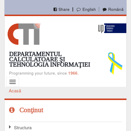
Mergi
la
Share
English
Română
conţinutul
principal
DEPARTAMENTUL
CALCULATOARE ŞI
TEHNOLOGIA INFORMAŢIEI
Programming your future, since
1966.
Toggle
navigation
Acasă
Breadcrumb
Conţinut
Structura