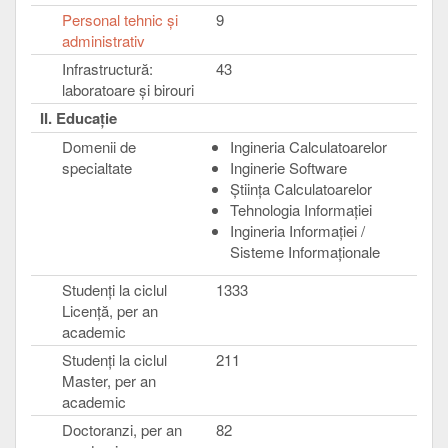
Personal tehnic şi
9
administrativ
Infrastructură:
43
laboratoare şi birouri
II. Educaţie
Domenii de
Ingineria Calculatoarelor
specialtate
Inginerie Software
Ştiinţa Calculatoarelor
Tehnologia Informaţiei
Ingineria Informaţiei /
Sisteme Informaţionale
Studenţi la ciclul
1333
Licenţă, per an
academic
Studenţi la ciclul
211
Master, per an
academic
Doctoranzi, per an
82