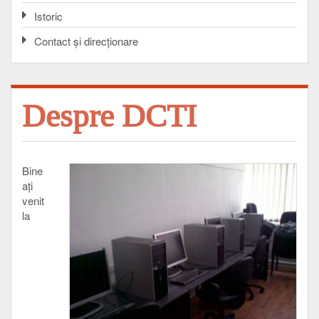
Istoric
Contact şi direcţionare
Despre DCTI
Bine
aţi
venit
la