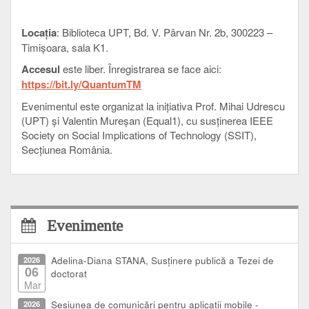
Locația
: Biblioteca
UPT, Bd. V. Pârvan Nr. 2b, 300223 –
Timişoara, sala K1.
Accesul
este liber. Înregistrarea se face aici
:
https://bit.ly/QuantumTM
Evenimentul este organizat la inițiativa Prof. Mihai Udrescu
(UPT) și Valentin Mureșan (Equal1), cu susținerea IEEE
Society on Social Implications of Technology (SSIT),
Secțiunea România.
Evenimente
2026
Adelina-Diana STANA, Susținere publică a Tezei de
06
doctorat
Mar
2026
Sesiunea de comunicări pentru aplicații mobile -