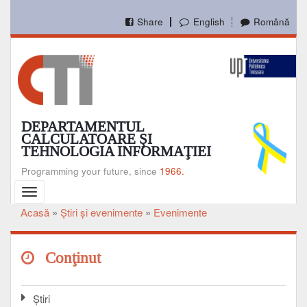
Mergi
la
Share
English
Română
conţinutul
principal
DEPARTAMENTUL
CALCULATOARE ŞI
TEHNOLOGIA INFORMAŢIEI
Programming your future, since
1966.
Toggle
navigation
Acasă
Ştiri şi evenimente
Evenimente
Breadcrumb
Conţinut
Ştiri