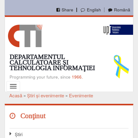
Mergi
la
Share
English
Română
conţinutul
principal
DEPARTAMENTUL
CALCULATOARE ŞI
TEHNOLOGIA INFORMAŢIEI
Programming your future, since
1966.
Toggle
navigation
Acasă
Ştiri şi evenimente
Evenimente
Breadcrumb
Conţinut
Ştiri