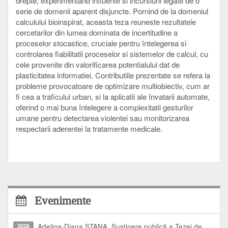
drepte, experimentând influente si incursiuni legate de o
serie de domenii aparent disjuncte. Pornind de la domeniul
calculului bioinspirat, aceasta teza reuneste rezultatele
cercetarilor din lumea dominata de incertitudine a
proceselor stocastice, cruciale pentru întelegerea si
controlarea fiabilitatii proceselor si sistemelor de calcul, cu
cele provenite din valorificarea potentialului dat de
plasticitatea informatiei. Contributiile prezentate se refera la
probleme provocatoare de optimizare multiobiectiv, cum ar
fi cea a traficului urban, si la aplicatii ale învatarii automate,
oferind o mai buna întelegere a complexitatii gesturilor
umane pentru detectarea violentei sau monitorizarea
respectarii aderentei la tratamente medicale.
Evenimente
2026
Adelina-Diana STANA, Susținere publică a Tezei de