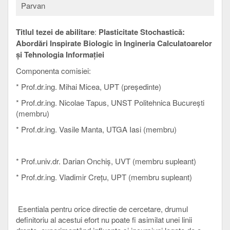
Parvan
Titlul tezei de abilitare
:
Plasticitate Stochastică:
Abordări Inspirate Biologic în Ingineria Calculatoarelor
și Tehnologia Informației
Componenta comisiei:
* Prof.dr.ing. Mihai Micea, UPT (președinte)
* Prof.dr.ing. Nicolae Tapus, UNST Politehnica București
(membru)
* Prof.dr.ing. Vasile Manta, UTGA Iasi (membru)
* Prof.univ.dr. Darian Onchiș, UVT (membru supleant)
* Prof.dr.ing. Vladimir Crețu, UPT (membru supleant)
Esentiala pentru orice directie de cercetare, drumul
definitoriu al acestui efort nu poate fi asimilat unei linii