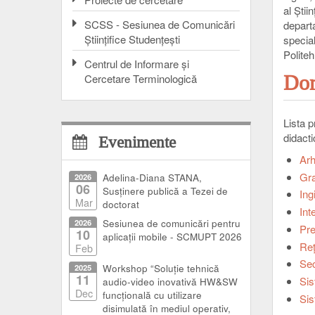
al Știi
SCSS - Sesiunea de Comunicări
departa
Ştiinţifice Studenţeşti
special
Polite
Centrul de Informare şi
Cercetare Terminologică
Dom
Lista p
didacti
Evenimente
Arh
Gra
2026
Adelina-Diana STANA,
06
Susținere publică a Tezei de
Ing
Mar
doctorat
Inte
2026
Sesiunea de comunicări pentru
Pre
10
aplicații mobile - SCMUPT 2026
Reţ
Feb
Sec
2025
Workshop “Soluție tehnică
11
Sis
audio-video inovativă HW&SW
Dec
funcțională cu utilizare
Sis
disimulată în mediul operativ,