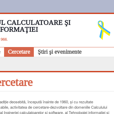
L CALCULATOARE ŞI
NFORMAŢIEI
1966.
e
Cercetare
Ştiri şi evenimente
rcetare
adiție deosebită, începută înainte de 1960, și cu rezultate
bile, activitatea de cercetare-dezvoltare din domeniile Calculului
, al Ingineriei calculatoarelor și software, al Tehnologiei informației și