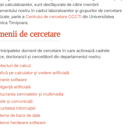
nței calculatoarelor, sunt desfășurate de către membrii
mentului nostru în cadrul laboratoarelor și grupurilor de cercetare
izate, parte a
Centrului de cercetare CCCTI
din Universitatea
hnica Timișoara.
enii de cercetare
rinicipalelor domenii de cercetare în care activează cadrele
ce, doctoranzii și cercetătorii din departamentul nostru:
itecturi de calcul
fică pe calculator şi vedere artificială
inerie software
ligenţă artificială
lucrarea semnalelor şi multimedia
ele şi comunicaţii
uritatea informaţiei
teme de baze de date
teme hardware-software