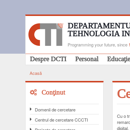
Mergi
la
conţinutul
principal
DEPARTAMENTU
TEHNOLOGIA I
Programming your future, since
Navigare
Despre DCTI
Personal
Educaţi
principală
Acasă
Breadcrumb
Ce
Conţinut
Domenii de cercetare
Cu o tr
Centrul de cercetare CCCTI
remarca
digital
Proiecte de cercetare