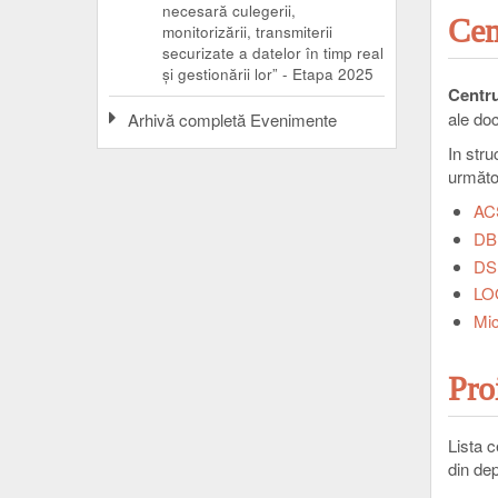
necesară culegerii,
Cen
monitorizării, transmiterii
securizate a datelor în timp real
și gestionării lor” - Etapa 2025
Centru
ale doc
Arhivă completă Evenimente
In stru
următo
ACS
DBI
DSP
LOO
Mic
Pro
Lista c
din de