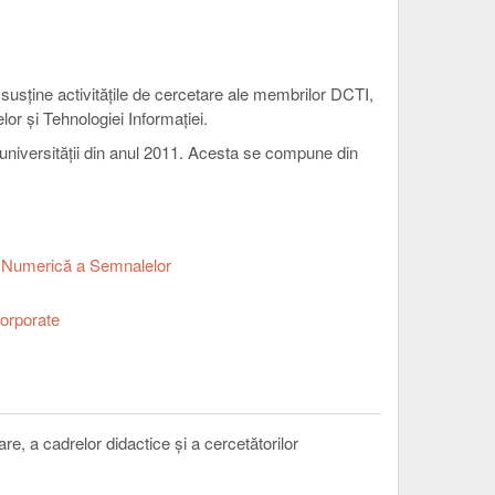
susține activitățile de cercetare ale membrilor DCTI,
lor și Tehnologiei Informației.
 universității din anul 2011. Acesta se compune din
e Numerică a Semnalelor
corporate
re, a cadrelor didactice și a cercetătorilor