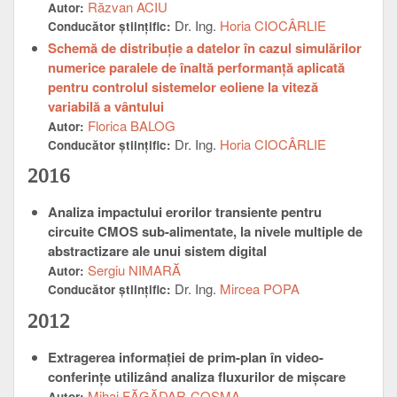
Răzvan ACIU
Autor:
Dr. Ing.
Horia CIOCÂRLIE
Conducător ştiinţific:
Schemă de distribuție a datelor în cazul simulărilor
numerice paralele de înaltă performanță aplicată
pentru controlul sistemelor eoliene la viteză
variabilă a vântului
Florica BALOG
Autor:
Dr. Ing.
Horia CIOCÂRLIE
Conducător ştiinţific:
2016
Analiza impactului erorilor transiente pentru
circuite CMOS sub-alimentate, la nivele multiple de
abstractizare ale unui sistem digital
Sergiu NIMARĂ
Autor:
Dr. Ing.
Mircea POPA
Conducător ştiinţific:
2012
Extragerea informaţiei de prim-plan în video-
conferinţe utilizând analiza fluxurilor de mişcare
Mihai FĂGĂDAR-COSMA
Autor: