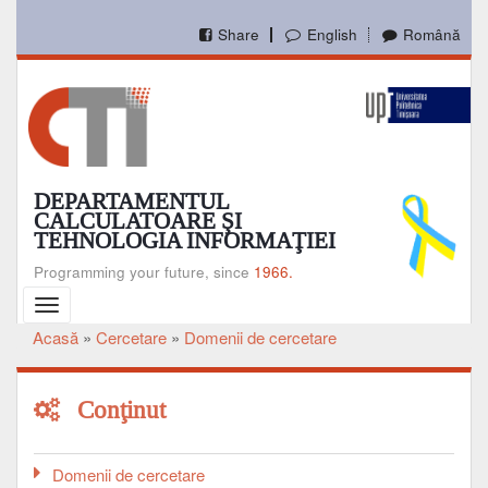
Mergi
la
Share
English
Română
conţinutul
principal
DEPARTAMENTUL
CALCULATOARE ŞI
TEHNOLOGIA INFORMAŢIEI
Programming your future, since
1966.
Toggle
navigation
Acasă
Cercetare
Domenii de cercetare
Breadcrumb
Conţinut
Domenii de cercetare