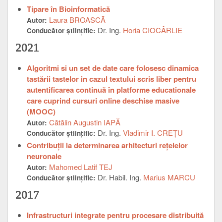
Tipare în Bioinformatică
Laura BROASCĂ
Autor:
Dr. Ing.
Horia CIOCÂRLIE
Conducător ştiinţific:
2021
Algoritmi si un set de date care folosesc dinamica
tastării tastelor in cazul textului scris liber pentru
autentificarea continuă în platforme educationale
care cuprind cursuri online deschise masive
(MOOC)
Cătălin Augustin IAPĂ
Autor:
Dr. Ing.
Vladimir I. CREŢU
Conducător ştiinţific:
Contribuții la determinarea arhitecturi rețelelor
neuronale
Mahomed Latif TEJ
Autor:
Dr. Habil. Ing.
Marius MARCU
Conducător ştiinţific:
2017
Infrastructuri integrate pentru procesare distribuită