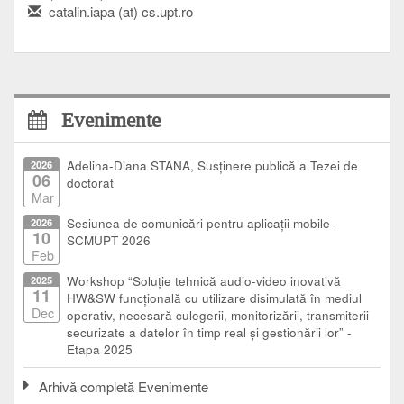
catalin.iapa (at) cs.upt.ro
Evenimente
2026
Adelina-Diana STANA, Susținere publică a Tezei de
06
doctorat
Mar
2026
Sesiunea de comunicări pentru aplicații mobile -
10
SCMUPT 2026
Feb
2025
Workshop “Soluție tehnică audio-video inovativă
11
HW&SW funcțională cu utilizare disimulată în mediul
Dec
operativ, necesară culegerii, monitorizării, transmiterii
securizate a datelor în timp real și gestionării lor” -
Etapa 2025
Arhivă completă Evenimente