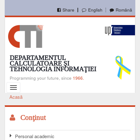
Mergi
la
Share
English
Română
conţinutul
principal
DEPARTAMENTUL
CALCULATOARE ŞI
TEHNOLOGIA INFORMAŢIEI
Programming your future, since
1966.
Toggle
navigation
Acasă
Breadcrumb
Conţinut
Personal academic