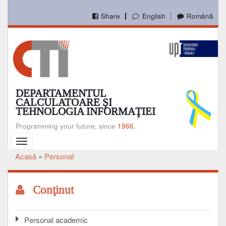
Mergi
la
Share
English
Română
conţinutul
principal
DEPARTAMENTUL
CALCULATOARE ŞI
TEHNOLOGIA INFORMAŢIEI
Programming your future, since
1966.
Toggle
navigation
Acasă
Personal
Breadcrumb
Conţinut
Personal academic