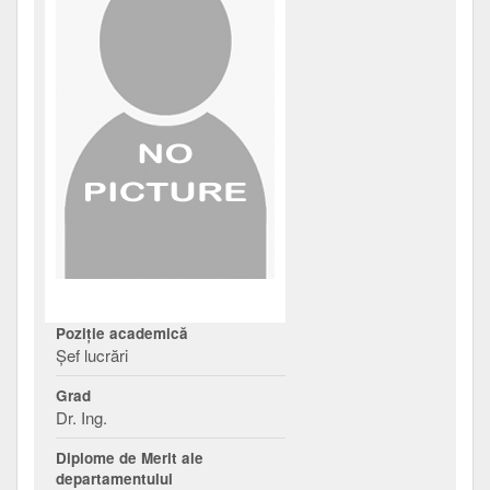
Poziţie academică
Şef lucrări
Grad
Dr. Ing.
Diplome de Merit ale
departamentului