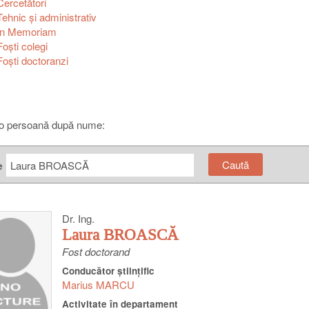
Cercetători
Tehnic şi administrativ
In Memoriam
Foşti colegi
Foşti doctoranzi
o persoană după nume:
e
Dr. Ing.
Laura BROASCĂ
Fost doctorand
Conducător ştiinţific
Marius MARCU
Activitate în departament