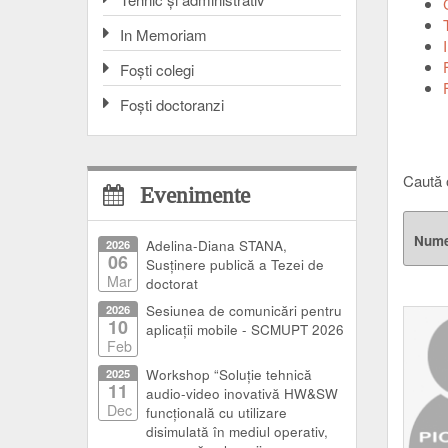
In Memoriam
Foşti colegi
Foşti doctoranzi
Caută 
Evenimente
Num
2026
Adelina-Diana STANA,
06
Susținere publică a Tezei de
Mar
doctorat
2026
Sesiunea de comunicări pentru
10
aplicații mobile - SCMUPT 2026
Feb
2025
Workshop “Soluție tehnică
11
audio-video inovativă HW&SW
Dec
funcțională cu utilizare
disimulată în mediul operativ,