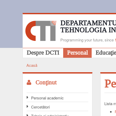
Mergi
la
conţinutul
principal
DEPARTAMENTU
TEHNOLOGIA I
Programming your future, since
Navigare
Despre DCTI
Personal
Educaţi
principală
Acasă
Breadcrumb
Pe
Conţinut
Personal academic
Lista 
Cercetători
Tehnic și administrativ