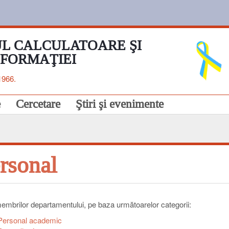
L CALCULATOARE ŞI
NFORMAŢIEI
1966.
e
Cercetare
Ştiri şi evenimente
rsonal
membrilor departamentului, pe baza următoarelor categorii:
Personal academic