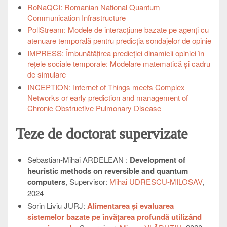
RoNaQCI: Romanian National Quantum
Communication Infrastructure
PollStream: Modele de interacțiune bazate pe agenți cu
atenuare temporală pentru predicția sondajelor de opinie
IMPRESS: Îmbunătăţirea predicţiei dinamicii opiniei în
reţele sociale temporale: Modelare matematică şi cadru
de simulare
INCEPTION: Internet of Things meets Complex
Networks or early prediction and management of
Chronic Obstructive Pulmonary Disease
Teze de doctorat supervizate
Sebastian-Mihai ARDELEAN :
Development of
heuristic methods on reversible and quantum
computers
, Supervisor:
Mihai UDRESCU-MILOSAV
,
2024
Sorin Liviu JURJ:
Alimentarea și evaluarea
sistemelor bazate pe învățarea profundă utilizând