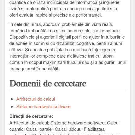
cuantice ca o rază încrucișată de informatică și inginerie,
fizică și matematică pentru a concepe noi algoritmi și a
oferi evaluări rapide și precise ale performanței.
În cele din urmă, abordăm problemele din viața reală,
urmărind îmbunătățirea și extinderea soluțiilor lor actuale.
Dispozitivele și algoritmii digitali pot fi de ajutor în tulburările
de apnee în somn și cu dizabilități cognitive, pentru a numi
câteva. Și acestea pot ajuta la o mai bună înțelegere a
interacțiunilor complexe care alcătuiesc traficul urban
comun în scopul maximizării fluxului său și a asigurării unui
management îmbunătățit.
Domenii de cercetare
Arhitecturi de calcul
Sisteme hardware-software
Direcții de cercetare:
Arhitecturi de calcul
Sisteme hardware-software
Calcul
cuantic
Calcul paralel
Calcul ubicuu
Fiabilitatea