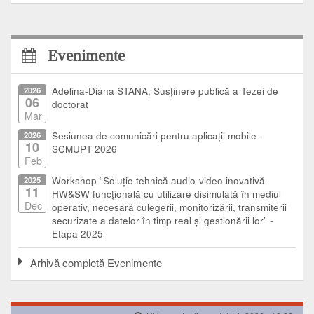
Evenimente
2026
Adelina-Diana STANA, Susținere publică a Tezei de
06
doctorat
Mar
2026
Sesiunea de comunicări pentru aplicații mobile -
10
SCMUPT 2026
Feb
2025
Workshop “Soluție tehnică audio-video inovativă
11
HW&SW funcțională cu utilizare disimulată în mediul
Dec
operativ, necesară culegerii, monitorizării, transmiterii
securizate a datelor în timp real și gestionării lor” -
Etapa 2025
Arhivă completă Evenimente