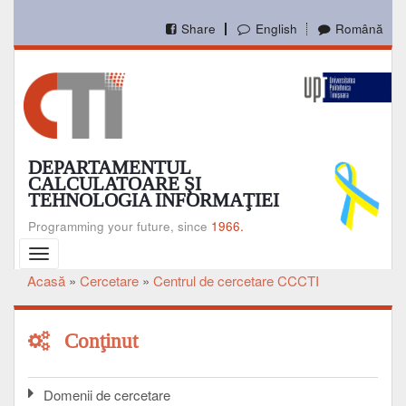
Mergi
la
Share
English
Română
conţinutul
principal
DEPARTAMENTUL
CALCULATOARE ŞI
TEHNOLOGIA INFORMAŢIEI
Programming your future, since
1966.
Toggle
navigation
Acasă
Cercetare
Centrul de cercetare CCCTI
Breadcrumb
Conţinut
Domenii de cercetare