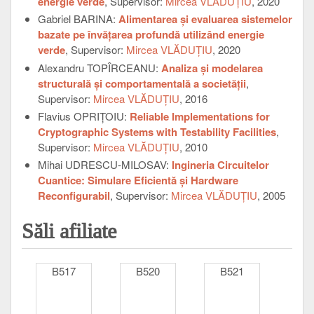
energie verde
, Supervisor:
Mircea VLĂDUŢIU
, 2020
Gabriel BARINA:
Alimentarea și evaluarea sistemelor
bazate pe învățarea profundă utilizând energie
verde
, Supervisor:
Mircea VLĂDUŢIU
, 2020
Alexandru TOPÎRCEANU:
Analiza şi modelarea
structurală şi comportamentală a societăţii
,
Supervisor:
Mircea VLĂDUŢIU
, 2016
Flavius OPRIŢOIU:
Reliable Implementations for
Cryptographic Systems with Testability Facilities
,
Supervisor:
Mircea VLĂDUŢIU
, 2010
Mihai UDRESCU-MILOSAV:
Ingineria Circuitelor
Cuantice: Simulare Eficientă și Hardware
Reconfigurabil
, Supervisor:
Mircea VLĂDUŢIU
, 2005
Săli afiliate
B517
B520
B521