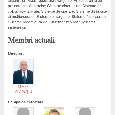
sistemelor
Medii robotizate inteligente
Proiectarea şi co-
proiectarea sistemelor
Sisteme ciber-fizice
Sisteme de
calcul bio-inspirate
Sisteme de operare
Sisteme distribuite
şi multiprocesor
Sisteme emergente
Sisteme încorporate
Sisteme reconfigurabile
Sisteme timp-real
Testarea
sistemelor
Membri actuali
Director:
Mircea
VLĂDUŢIU
Echipa de cercetare: