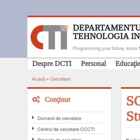
Mergi
la
conţinutul
principal
DEPARTAMENTU
TEHNOLOGIA I
Programming your future, since
Navigare
Despre DCTI
Personal
Educaţi
principală
Acasă
Cercetare
Breadcrumb
SC
Conţinut
St
Domenii de cercetare
Centrul de cercetare CCCTI
Proiecte de cercetare