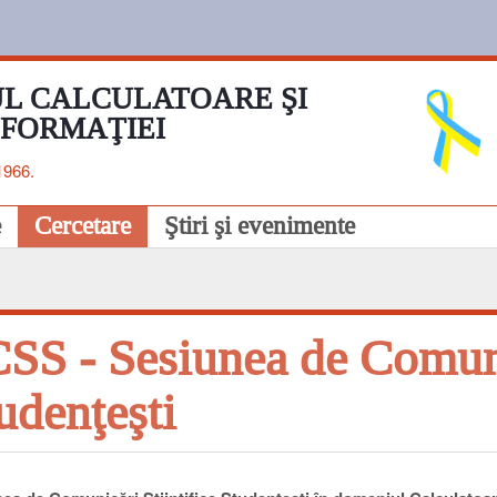
L CALCULATOARE ŞI
NFORMAŢIEI
1966.
e
Cercetare
Ştiri şi evenimente
SS - Sesiunea de Comunic
udenţeşti