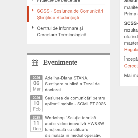
Sesiun
manifes
SCSS - Sesiunea de Comunicări
Prima 
Ştiinţifice Studenţeşti
SCSS-
Centrul de Informare şi
rezulta
Cercetare Terminologică
oferind
mastera
Regula
Începâ
Evenimente
Cercet
Mai mul
2026
Adelina-Diana STANA,
06
Susținere publică a Tezei de
Mar
doctorat
2026
Sesiunea de comunicări pentru
10
aplicații mobile - SCMUPT 2026
Feb
2025
Workshop “Soluție tehnică
11
audio-video inovativă HW&SW
Dec
funcțională cu utilizare
disimulată în mediul operativ,