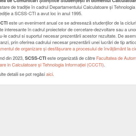
ea de Comunicări Ştiinţifice Studenţeşti în domeniul Calculatoa
tare de tradiţie în cadrul Departamentului Calculatoare şi Tehnologia 
ediție a SCSS-CTI a avut loc in anul 1995.
CTI
este un eveniment anual ce se adresează studenților de la cicluri
te interesante în cadrul proiectelor de cercetare-dezvoltare sau a unor
u-le cadrul si suportul necesar prezentării acestor rezultate. De asem
nzi, prin oferirea cadrului necesar prezentării unei lucrări de tip artico
mentul de organizare şi desfăşurare a procesului de învăţământ la cic
nd din 2023,
SCSS-CTI
este organizată de către
Facultatea de Autom
are in Calculatoare şi Tehnologia Informaţiei (CCCTI)
.
te detalii se pot regăsi
aici
.