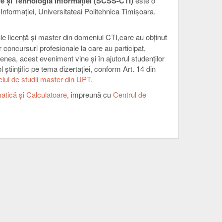
re şi Tehnologia Informaţiei (SCSS-CTI)
este o
Informaţiei, Universitateai Politehnica Timişoara.
le licență și master din domeniul CTI,care au obținut
 concursuri profesionale la care au participat,
enea, acest eveniment vine şi în ajutorul studenţilor
l științific pe tema dizertaţiei, conform Art. 14 din
lul de studii master din UPT
.
atică și Calculatoare
, impreună cu
Centrul de