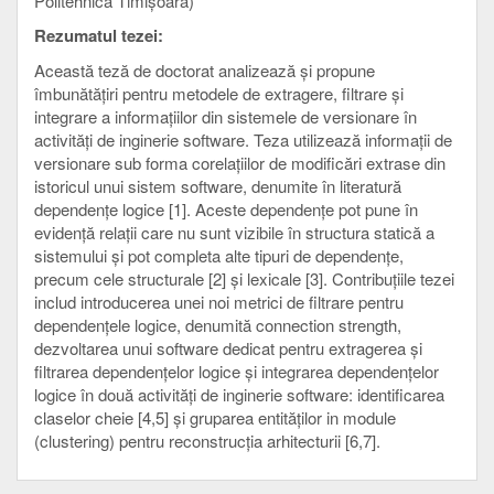
Politehnica Timișoara)
Rezumatul tezei:
Această teză de doctorat analizează și propune
îmbunătățiri pentru metodele de extragere, filtrare și
integrare a informațiilor din sistemele de versionare în
activități de inginerie software. Teza utilizează informații de
versionare sub forma corelațiilor de modificări extrase din
istoricul unui sistem software, denumite în literatură
dependențe logice [1]. Aceste dependențe pot pune în
evidență relații care nu sunt vizibile în structura statică a
sistemului și pot completa alte tipuri de dependențe,
precum cele structurale [2] și lexicale [3]. Contribuțiile tezei
includ introducerea unei noi metrici de filtrare pentru
dependențele logice, denumită connection strength,
dezvoltarea unui software dedicat pentru extragerea și
filtrarea dependențelor logice și integrarea dependențelor
logice în două activități de inginerie software: identificarea
claselor cheie [4,5] și gruparea entităților in module
(clustering) pentru reconstrucția arhitecturii [6,7].