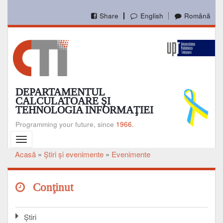
Mergi
la
Share
English
Română
conţinutul
principal
DEPARTAMENTUL
CALCULATOARE ŞI
TEHNOLOGIA INFORMAŢIEI
Programming your future, since
1966.
Toggle
navigation
Acasă
Ştiri şi evenimente
Evenimente
Breadcrumb
Conţinut
Ştiri