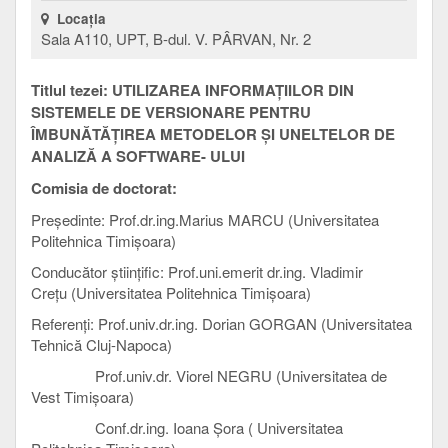
Locaţia
Sala A110, UPT, B-dul. V. PÂRVAN, Nr. 2
Titlul tezei:
UTILIZAREA INFORMAȚIILOR DIN
SISTEMELE DE VERSIONARE PENTRU
ÎMBUNĂTĂȚIREA METODELOR ȘI UNELTELOR DE
ANALIZĂ A SOFTWARE- ULUI
Comisia de doctorat:
Președinte: Prof.dr.ing.Marius MARCU (Universitatea
Politehnica Timișoara)
Conducător științific: Prof.uni.emerit dr.ing. Vladimir
Crețu (Universitatea Politehnica Timișoara)
Referenți: Prof.univ.dr.ing. Dorian GORGAN (Universitatea
Tehnică Cluj-Napoca)
Prof.univ.dr. Viorel NEGRU (Universitatea de
Vest Timișoara)
Conf.dr.ing. Ioana Șora ( Universitatea