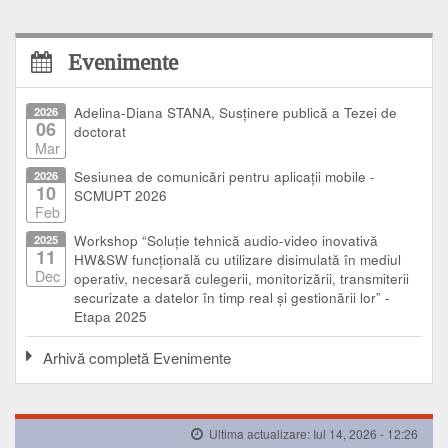
Evenimente
2026
Adelina-Diana STANA, Susținere publică a Tezei de
06
doctorat
Mar
2026
Sesiunea de comunicări pentru aplicații mobile -
10
SCMUPT 2026
Feb
2025
Workshop “Soluție tehnică audio-video inovativă
11
HW&SW funcțională cu utilizare disimulată în mediul
Dec
operativ, necesară culegerii, monitorizării, transmiterii
securizate a datelor în timp real și gestionării lor” -
Etapa 2025
Arhivă completă Evenimente
Ultima actualizare: Iul 14, 2026 - 12:26