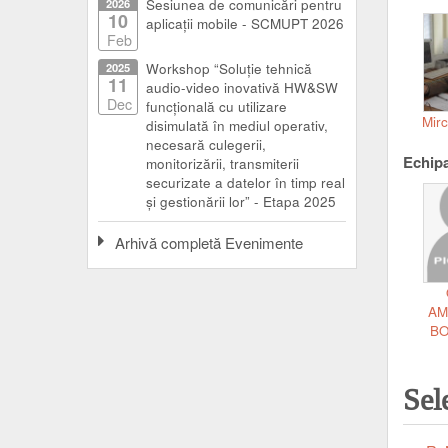
2026
Sesiunea de comunicări pentru
10
aplicații mobile - SCMUPT 2026
Feb
2025
Workshop “Soluție tehnică
11
audio-video inovativă HW&SW
Dec
funcțională cu utilizare
Mir
disimulată în mediul operativ,
necesară culegerii,
Echipa
monitorizării, transmiterii
securizate a datelor în timp real
și gestionării lor” - Etapa 2025
Arhivă completă Evenimente
AM
B
Sel