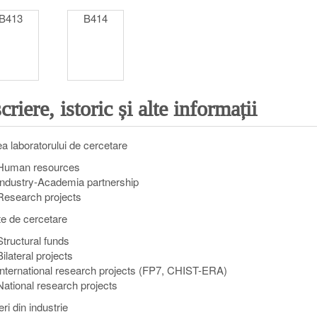
B413
B414
riere, istoric și alte informații
a laboratorului de cercetare
Human resources
Industry-Academia partnership
Research projects
te de cercetare
Structural funds
Bilateral projects
International research projects (FP7, CHIST-ERA)
National research projects
ri din industrie