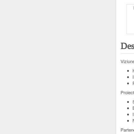
Desc
Viziune
Proiec
Partene