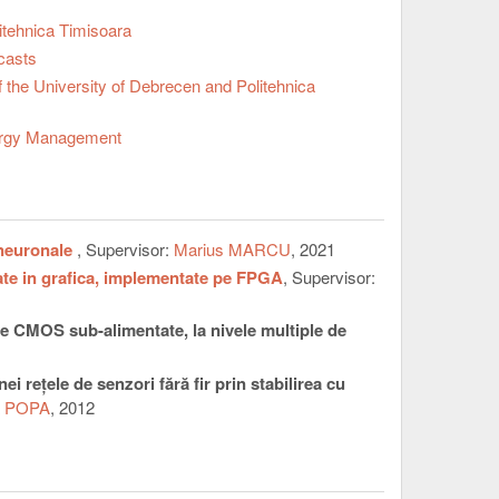
itehnica Timisoara
casts
he University of Debrecen and Politehnica
ergy Management
r neuronale
, Supervisor:
Marius MARCU
, 2021
zate in grafica, implementate pe FPGA
, Supervisor:
ite CMOS sub-alimentate, la nivele multiple de
i reţele de senzori fără fir prin stabilirea cu
a POPA
, 2012