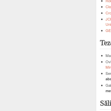
RoN
Clo
Cro
JCB
Uni
GE
Tez
Ma
Ov
Mi
Se
abs
Ga
met
Săli