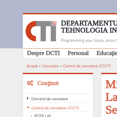
Mergi
la
conţinutul
principal
DEPARTAMENTU
TEHNOLOGIA I
Programming your future, since
Navigare
Despre DCTI
Personal
Educaţi
principală
Acasă
Cercetare
Centrul de cercetare CCCTI
Breadcrumb
Mi
Conţinut
La
Domenii de cercetare
Se
Centrul de cercetare CCCTI
ACSA Lab