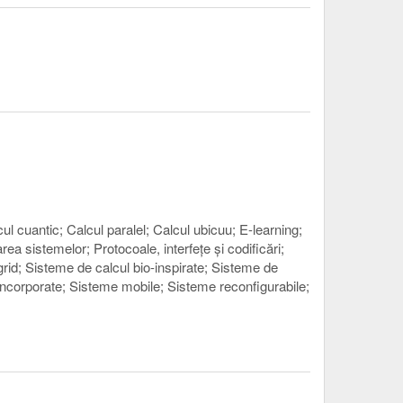
cul cuantic
Calcul paralel
Calcul ubicuu
E-learning
area sistemelor
Protocoale, interfeţe şi codificări
grid
Sisteme de calcul bio-inspirate
Sisteme de
ncorporate
Sisteme mobile
Sisteme reconfigurabile