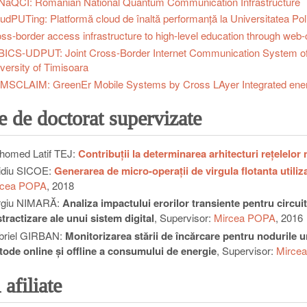
aQCI: Romanian National Quantum Communication Infrastructure
udPUTing: Platformă cloud de înaltă performanță la Universitatea Pol
ss-border access infrastructure to high-level education through web-
ICS-UDPUT: Joint Cross-Border Internet Communication System of t
versity of Timisoara
MSCLAIM: GreenEr Mobile Systems by Cross LAyer Integrated en
e de doctorat supervizate
homed Latif TEJ:
Contribuții la determinarea arhitecturi rețelelo
idiu SICOE:
Generarea de micro-operații de virgula flotanta utili
rcea POPA
, 2018
rgiu NIMARĂ:
Analiza impactului erorilor transiente pentru circu
tractizare ale unui sistem digital
, Supervisor:
Mircea POPA
, 2016
briel GIRBAN:
Monitorizarea stării de încărcare pentru nodurile une
ode online şi offline a consumului de energie
, Supervisor:
Mirce
 afiliate