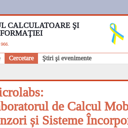
L CALCULATOARE ŞI
NFORMAŢIEI
1966.
e
Cercetare
Ştiri şi evenimente
crolabs:
boratorul de Calcul Mobi
nzori și Sisteme Încorpo