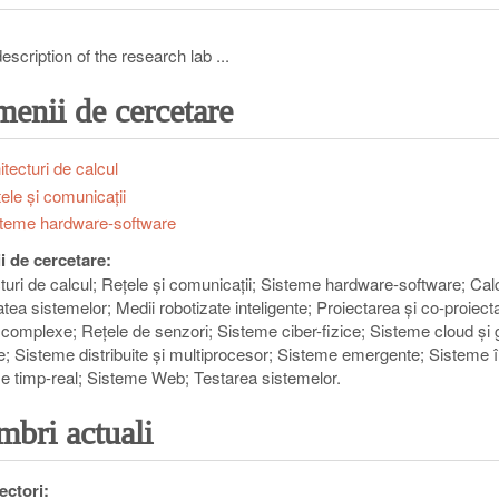
escription of the research lab ...
enii de cercetare
itecturi de calcul
ele şi comunicaţii
teme hardware-software
ii de cercetare:
turi de calcul
Reţele şi comunicaţii
Sisteme hardware-software
Cal
tatea sistemelor
Medii robotizate inteligente
Proiectarea şi co-proiect
 complexe
Reţele de senzori
Sisteme ciber-fizice
Sisteme cloud şi 
e
Sisteme distribuite şi multiprocesor
Sisteme emergente
Sisteme î
e timp-real
Sisteme Web
Testarea sistemelor
bri actuali
ectori: