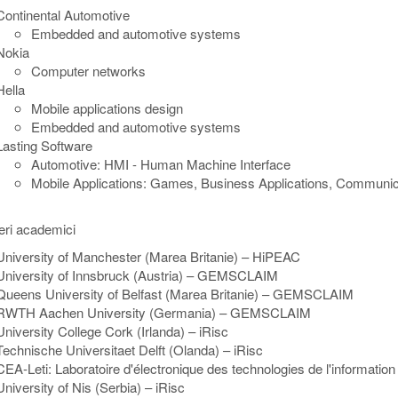
Continental Automotive
Embedded and automotive systems
Nokia
Computer networks
Hella
Mobile applications design
Embedded and automotive systems
Lasting Software
Automotive: HMI - Human Machine Interface
Mobile Applications: Games, Business Applications, Communic
eri academici
University of Manchester (Marea Britanie) – HiPEAC
University of Innsbruck (Austria) – GEMSCLAIM
Queens University of Belfast (Marea Britanie) – GEMSCLAIM
RWTH Aachen University (Germania) – GEMSCLAIM
University College Cork (Irlanda) – iRisc
Technische Universitaet Delft (Olanda) – iRisc
CEA-Leti: Laboratoire d'électronique des technologies de l'information
University of Nis (Serbia) – iRisc