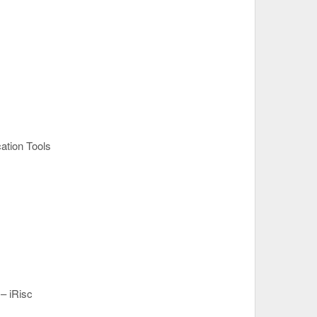
ation Tools
 – iRisc