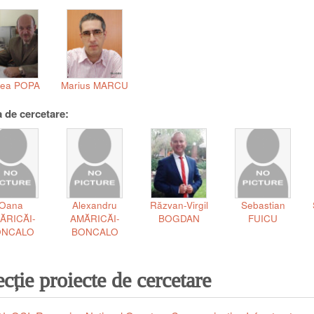
cea POPA
Marius MARCU
 de cercetare:
Oana
Alexandru
Răzvan-Virgil
Sebastian
ĂRICĂI-
AMĂRICĂI-
BOGDAN
FUICU
ONCALO
BONCALO
ecție proiecte de cercetare