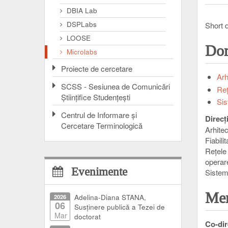
DBIA Lab
DSPLabs
Short d
LOOSE
Dom
Microlabs
Proiecte de cercetare
Arh
SCSS - Sesiunea de Comunicări
Reţ
Ştiinţifice Studenţeşti
Sis
Centrul de Informare şi
Direcț
Cercetare Terminologică
Arhitec
Fiabili
Reţele
operar
Evenimente
Sistem
Mem
2026
Adelina-Diana STANA,
06
Susținere publică a Tezei de
Mar
doctorat
Co-dir