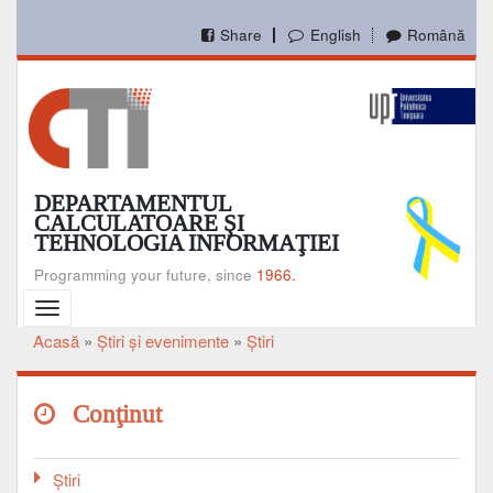
Mergi
la
Share
English
Română
conţinutul
principal
DEPARTAMENTUL
CALCULATOARE ŞI
TEHNOLOGIA INFORMAŢIEI
Programming your future, since
1966.
Toggle
navigation
Acasă
Ştiri şi evenimente
Ştiri
Breadcrumb
Conţinut
Ştiri