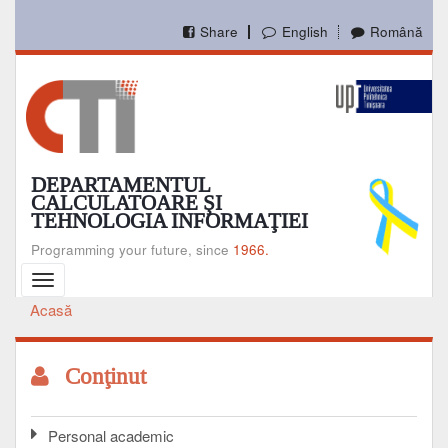
Mergi
la
Share
English
Română
conţinutul
principal
DEPARTAMENTUL
CALCULATOARE ŞI
TEHNOLOGIA INFORMAŢIEI
Programming your future, since
1966.
Toggle
navigation
Acasă
Breadcrumb
Conţinut
Personal academic