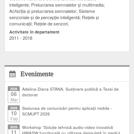
inteligente; Prelucrarea semnalelor şi multimedia;
Achiziţia şi prelucrarea semnalelor; Sisteme
senzoriale şi de percepţie inteligentă; Reţele şi
comunicaţii; Reţele de senzori.
Activitate în departament
2011 - 2018
Evenimente
2026
Adelina-Diana STANA, Susținere publică a Tezei de
06
doctorat
Mar
2026
Sesiunea de comunicări pentru aplicații mobile -
10
SCMUPT 2026
Feb
2025
Workshop “Soluție tehnică audio-video inovativă
11
HW&SW funcțională cu utilizare disimulată în mediul