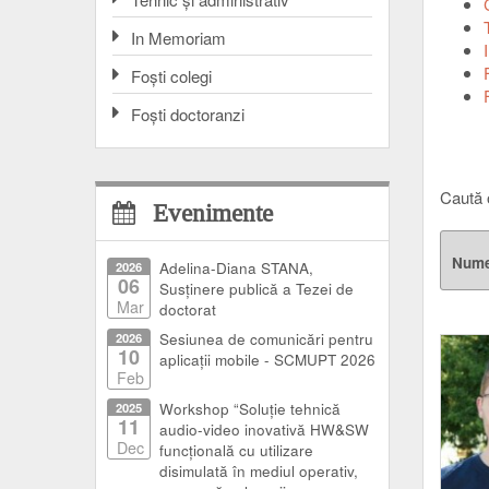
In Memoriam
Foşti colegi
Foşti doctoranzi
Caută 
Evenimente
Num
2026
Adelina-Diana STANA,
06
Susținere publică a Tezei de
Mar
doctorat
2026
Sesiunea de comunicări pentru
10
aplicații mobile - SCMUPT 2026
Feb
2025
Workshop “Soluție tehnică
11
audio-video inovativă HW&SW
Dec
funcțională cu utilizare
disimulată în mediul operativ,