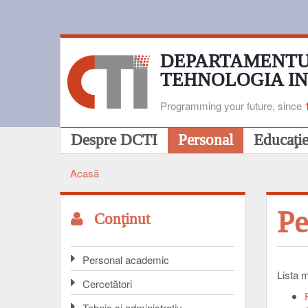
Mergi
la
conţinutul
principal
DEPARTAMENTU
TEHNOLOGIA I
Programming your future, since
Navigare
Despre DCTI
Personal
Educaţi
principală
Acasă
Breadcrumb
Pe
Conţinut
Personal academic
Lista 
Cercetători
Tehnic și administrativ