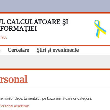
L CALCULATOARE ŞI
NFORMAŢIEI
1966.
e
Cercetare
Ştiri şi evenimente
rsonal
membrilor departamentului, pe baza următoarelor categorii:
Personal academic