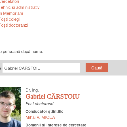
Cercetători
Tehnic şi administrativ
In Memoriam
Foşti colegi
Foşti doctoranzi
o persoană după nume:
e
Dr. Ing.
Gabriel CÂRSTOIU
Fost doctorand
Conducător ştiinţific
Mihai V. MICEA
Domenii şi interese de cercetare