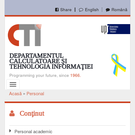
Mergi
la
Share
English
Română
conţinutul
principal
DEPARTAMENTUL
CALCULATOARE ŞI
TEHNOLOGIA INFORMAŢIEI
Programming your future, since
1966.
Toggle
navigation
Acasă
Personal
Breadcrumb
Conţinut
Personal academic