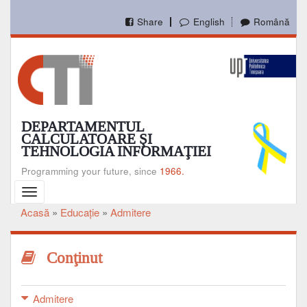
Mergi
la
Share
English
Română
conţinutul
principal
DEPARTAMENTUL
CALCULATOARE ŞI
TEHNOLOGIA INFORMAŢIEI
Programming your future, since
1966.
Toggle
navigation
Acasă
Educaţie
Admitere
Breadcrumb
Conţinut
Admitere