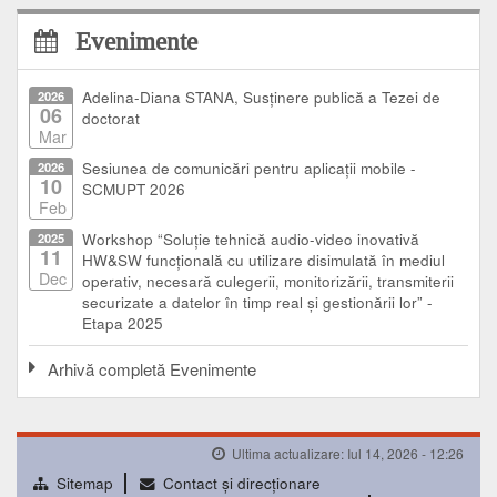
Evenimente
2026
Adelina-Diana STANA, Susținere publică a Tezei de
06
doctorat
Mar
2026
Sesiunea de comunicări pentru aplicații mobile -
10
SCMUPT 2026
Feb
2025
Workshop “Soluție tehnică audio-video inovativă
11
HW&SW funcțională cu utilizare disimulată în mediul
Dec
operativ, necesară culegerii, monitorizării, transmiterii
securizate a datelor în timp real și gestionării lor” -
Etapa 2025
Arhivă completă Evenimente
Ultima actualizare: Iul 14, 2026 - 12:26
Sitemap
Contact şi direcţionare