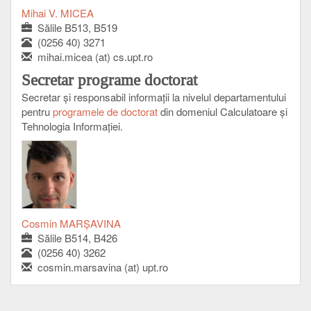
Mihai V. MICEA
Sălile B513, B519
(0256 40) 3271
mihai.micea (at) cs.upt.ro
Secretar programe doctorat
Secretar şi responsabil informaţii la nivelul departamentului
pentru
programele de doctorat
din domeniul Calculatoare și
Tehnologia Informației.
Cosmin MARȘAVINA
Sălile B514, B426
(0256 40) 3262
cosmin.marsavina (at) upt.ro