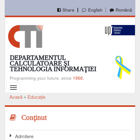
Mergi
la
Share
English
Română
conţinutul
principal
DEPARTAMENTUL
CALCULATOARE ŞI
TEHNOLOGIA INFORMAŢIEI
Programming your future, since
1966.
Toggle
navigation
Acasă
Educaţie
Breadcrumb
Conţinut
Admitere