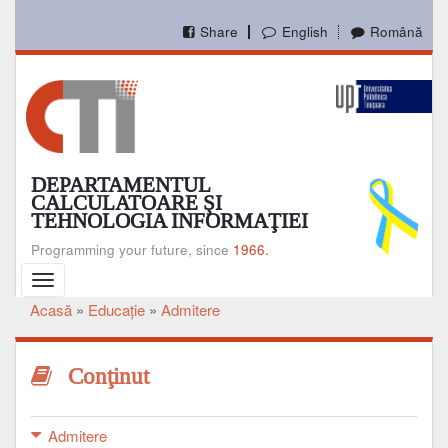
Mergi
la
Share
English
Română
conţinutul
principal
DEPARTAMENTUL
CALCULATOARE ŞI
TEHNOLOGIA INFORMAŢIEI
Programming your future, since
1966.
Toggle
navigation
Acasă
Educaţie
Admitere
Breadcrumb
Conţinut
Admitere