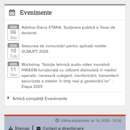
Evenimente
2026
Adelina-Diana STANA, Susținere publică a Tezei de
06
doctorat
Mar
2026
Sesiunea de comunicări pentru aplicații mobile -
10
SCMUPT 2026
Feb
2025
Workshop “Soluție tehnică audio-video inovativă
11
HW&SW funcțională cu utilizare disimulată în mediul
Dec
operativ, necesară culegerii, monitorizării, transmiterii
securizate a datelor în timp real și gestionării lor” -
Etapa 2025
Arhivă completă Evenimente
Ultima actualizare: Iul 14, 2026 - 12:26
Sitemap
Contact şi direcţionare