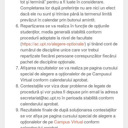
tot și termină” pentru a fi luate în considerare.
Completarea lor după preferințe nu are nici un efect
dacă ele nu sunt și trimise până la termenul limită
prevăzut în calendar prin butonul amintit.
Repartizarea se va realiza în funcție de opțiunile
studenților, media generală stabilită conform
procedurii adoptate la nivel de facultate
(
https://ac.upt.ro/alegere-optionale/
) și tinând cont de
numărul de discipline unice care vor trebui
repartizate fiecărei persoane corespunzător fiecărui
pachet de discipline opționale.
Afișarea rezultatelor se va realiza pe pagina cursului
special de alegere a opționalelor de pe Campusul
Virtual conform calendarului aprobat.
Contestațiile vor viza doar probleme de legate de
procedură și vor putea fi depuse prin email la adresa
secretariat@ac.upt.ro în perioada stabilită conform
calendarului aprobat.
Rezultatele finale de după soluționarea contestațiilor
se vor afișa pe pagina cursului special de alegere a
opționalelor de pe
Campus Virtual
conform
calendarului aprobat.