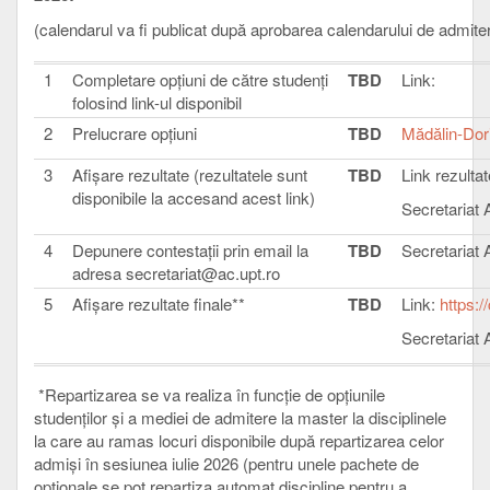
(calendarul va fi publicat după aprobarea calendarului de admit
1
Completare opţiuni de către studenţi
TBD
Link:
folosind link-ul disponibil
2
Prelucrare opțiuni
TBD
Mădălin-Dor
3
Afişare rezultate (rezultatele sunt
TBD
Link rezulta
disponibile la accesand acest link)
Secretariat
4
Depunere contestaţii prin email la
TBD
Secretariat
adresa secretariat@ac.upt.ro
5
Afişare rezultate finale**
TBD
Link:
https:/
Secretariat
*Repartizarea se va realiza în funcție de opțiunile
studenților și a mediei de admitere la master la disciplinele
la care au ramas locuri disponibile după repartizarea celor
admiși în sesiunea iulie 2026 (pentru unele pachete de
opționale se pot repartiza automat discipline pentru a