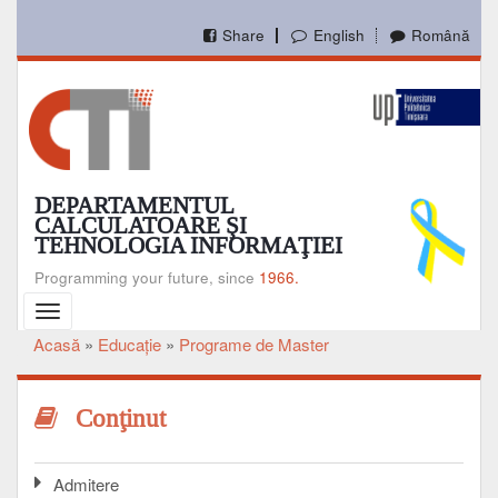
Mergi
la
Share
English
Română
conţinutul
principal
DEPARTAMENTUL
CALCULATOARE ŞI
TEHNOLOGIA INFORMAŢIEI
Programming your future, since
1966.
Toggle
navigation
Acasă
Educaţie
Programe de Master
Breadcrumb
Conţinut
Admitere