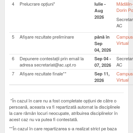
4
Prelucrare opțiuni*
Iulie -
Mădălin-
Dorin P
Aug
2026
Secretar
AC
5
Afişare rezultate preliminare
până în
Campus
Virtual
Sep
04, 2026
6
Depunere contestaţii prin email la
Sep 04 -
Secretar
adresa secretariat@ac.upt.ro
AC
07, 2026
7
Afişare rezultate finale**
Sep 11,
Campus
Virtual
2026
*În cazul în care nu a fost completate opțiuni de către o
persoană, aceasta va fi repartizată automat la disciplinele
la care rămân locuri neocupate, atribuirea disciplinelor în
acest caz nu va putea fi contestată.
**În cazul în care repartizarea s-a realizat strict pe baza