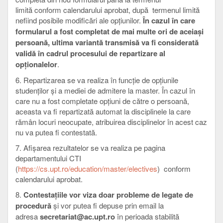
limită conform calendarului aprobat, după termenul limită
nefiind posibile modificări ale opțiunilor.
În cazul în care
formularul a fost completat de mai multe ori de aceiași
persoană, u
ltima variantă transmisă va fi considerată
validă în cadrul procesului de repartizare al
opționalelor
.
6. Repartizarea se va realiza în funcție de opțiunile
studenților și a mediei de admitere la master. În cazul în
care nu a fost completate opțiuni de către o persoană,
aceasta va fi repartizată automat la disciplinele la care
rămân locuri neocupate, atribuirea disciplinelor în acest caz
nu va putea fi contestată.
7. Afișarea rezultatelor se va realiza pe pagina
departamentului CTI
(
https://cs.upt.ro/education/master/electives
) conform
calendarului aprobat.
8.
Contestațiile vor viza doar probleme de legate de
procedură
și vor putea fi depuse prin email la
adresa
secretariat@ac.upt.ro
în perioada stabilită