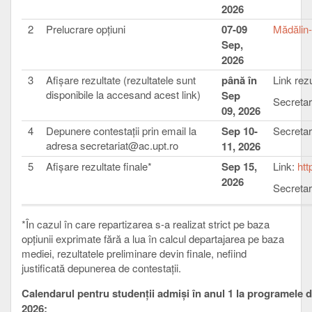
2026
2
Prelucrare opțiuni
07-09
Mădălin
Sep,
2026
3
Afişare rezultate (rezultatele sunt
până în
Link rez
disponibile la accesand acest link)
Sep
Secretar
09, 2026
4
Depunere contestaţii prin email la
Sep 10-
Secretar
adresa secretariat@ac.upt.ro
11, 2026
5
Afişare rezultate finale*
Sep 15,
Link:
htt
2026
Secretar
*În cazul în care repartizarea s-a realizat strict pe baza
opțiunii exprimate fără a lua în calcul departajarea pe baza
mediei, rezultatele preliminare devin finale, nefiind
justificată depunerea de contestații.
Calendarul pentru studenții admiși în anul 1 la programele de
2026: