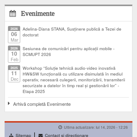
Evenimente
2026
Adelina-Diana STANA, Susținere publică a Tezei de
06
doctorat
Mar
2026
Sesiunea de comunicări pentru aplicații mobile -
10
SCMUPT 2026
Feb
2025
Workshop “Soluție tehnică audio-video inovativă
11
HW&SW funcțională cu utilizare disimulată în mediul
Dec
operativ, necesară culegerii, monitorizării, transmiterii
securizate a datelor în timp real și gestionării lor” -
Etapa 2025
Arhivă completă Evenimente
Ultima actualizare: Iul 14, 2026 - 12:26
Sitemap
Contact şi direcţionare