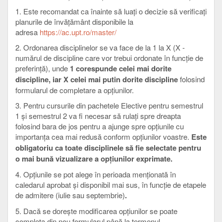
1. Este recomandat ca înainte să luați o decizie să verificați
planurile de învățământ disponibile la
adresa
https://ac.upt.ro/master/
2. Ordonarea disciplinelor se va face de la 1 la X (X -
numărul de discipline care vor trebui ordonate în funcție de
preferință), unde
1 corespunde celei mai dorite
discipline, iar X celei mai putin dorite discipline
folosind
formularul de completare a opțiunilor.
3. Pentru cursurile din pachetele Elective pentru semestrul
1 și semestrul 2 va fi necesar să rulați spre dreapta
folosind bara de jos pentru a ajunge spre opțiunile cu
importanța cea mai redusă conform opțiunilor voastre.
Este
obligatoriu ca toate disciplinele să fie selectate pentru
o mai bună vizualizare a opțiunilor exprimate.
4. Opțiunile se pot alege în perioada menționată în
caledarul aprobat și disponibil mai sus, în funcție de etapele
de admitere (iulie sau septembrie)
.
5. Dacă se dorește modificarea opțiunilor se poate
completa din nou formularul până la termenul