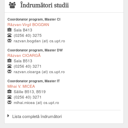
Îndrumători studii
Coordonator program, Master CI
Răzvan-Virgil BOGDAN
Sala B413
(0256 40) 3275
razvan.bogdan (at) cs.upt.ro
Coordonator program, Master DW
Răzvan CIOARGĂ
Sala B513
(0256 40) 3271
razvan.cioarga (at) cs.upt.ro
Coordonator program, Master IT
Mihai V. MICEA
Sălile B513, B519
(0256 40) 3271
mihai.micea (at) cs.upt.ro
Lista completă îndrumători