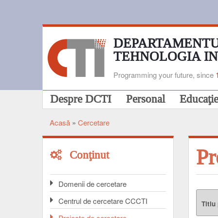
Mergi
la
conţinutul
principal
DEPARTAMENTU
TEHNOLOGIA I
Programming your future, since
Navigare
Despre DCTI
Personal
Educaţi
principală
Acasă
Cercetare
Breadcrumb
Pr
Conţinut
Domenii de cercetare
Centrul de cercetare CCCTI
Titlu
Proiecte de cercetare