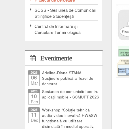
SCSS - Sesiunea de Comunicări
Ştiinţifice Studenţeşti
Centrul de Informare şi
Cercetare Terminologică
Evenimente
2026
Adelina-Diana STANA,
06
Susținere publică a Tezei de
Mar
doctorat
2026
Sesiunea de comunicări pentru
10
aplicații mobile - SCMUPT 2026
Feb
2025
Workshop “Soluție tehnică
11
audio-video inovativă HW&SW
Dec
funcțională cu utilizare
disimulată în mediul operativ,