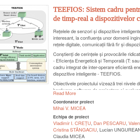
TEEFIOS: Sistem cadru pentru 
de timp-real a dispozitivelor 
Reţelele de senzori şi dispozitive inteligen
interesant, la confluenţa unor domenii ingi
reţele digitale, comunicaţii fără fir şi dispo
Conştienţi de cerinţele şi provocările ridi
- Eficienţa Energetică şi Temporală (T: sau
cadru integrat de inter-operare eficientă ene
dispozitive inteligente - TEEFIOS.
Obiectivele proiectului vizează trei nivele 
hardware-software de proiectare şi evaluare
Read More
dispozitivelor încorporate, (b) T:YNet, un 
Coordonator proiect
în reţele ad-hoc fără fir şi (c) T:PIlot, o 
Mihai V. MICEA
întregii reţele. De asemenea, se va crea un
referinţă pentru a asista experţii din dome
Echipa de proiect
înalt impact. Rezultatele obţinute vor fi val
Vladimir I. CREŢU
Dan PESCARU
Vale
Cristina STÂNGACIU
Lucian UNGUREA
Resursele proiectului includ un cercetător p
Claudia MICEA
activează în domeniile proiectului, completaţi