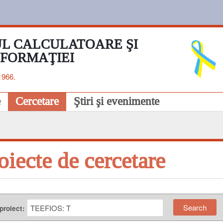
L CALCULATOARE ŞI
NFORMAŢIEI
1966.
e
Cercetare
Ştiri şi evenimente
oiecte de cercetare
 proiect: