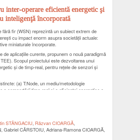
inter-operare eficientă energetic şi
cu inteligenţă încorporată
te fără fir (WSN) reprezintă un subiect extrem de
nereşti cu impact enorm asupra societăţii actuale:
zitive miniaturale încorporate.
cate de aplicaţiile curente, propunem o nouă paradigmă
 TEE). Scopul proiectului este dezvoltarea unui
rgetic şi de timp-real, pentru reţele de senzori şi
distincte: (a) T:Node, un mediu/metodologie
 a comportării timp-real şi a eficienţei energetice a
sistem de dezvoltare şi analiză a comunicaţiilor TEE
metodologie pentru gestionarea consumului de energie a
 set integrat de unelte, teste şi baze de date de
niul WSN în aplicarea paradigmei TEE în aplicaţii de
idate pe studii de caz reale.
ntin STÂNGACIU
Răzvan CIOARGĂ
N
Gabriel CÂRSTOIU
Adriana-Ramona CIOARGĂ
ostdoctoral, doi cercetători şi doi doctoranzi ce
 de doi experţi cu vizibilitate internaţională.